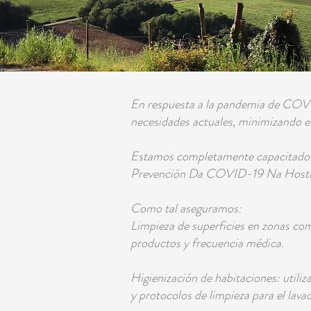
En respuesta a la pandemia de COVI
necesidades actuales, minimizando 
Estamos completamente capacitados y
Prevención Da COVID-19 Na Hostal
Como tal aseguramos:
Limpieza de superficies en zonas com
productos y frecuencia médica.
Higienización de habitaciones: utiliz
y protocolos de limpieza para el lavad