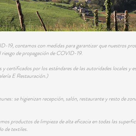
D-19, contamos con medidas para garantizar que nuestros prot
el riesgo de propagación de COVID-19.
 certificados por los estándares de las autoridades locales y 
ería E Restauración.)
unes: se higienizan recepción, salón, restaurante y resto de z
amos productos de limpieza de alta eficacia en todas las superfic
o de textiles.