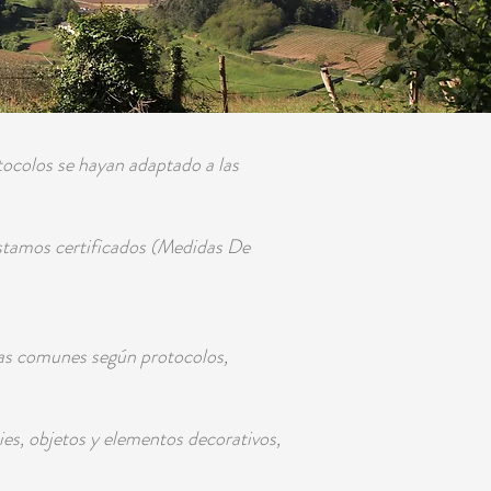
ocolos se hayan adaptado a las
estamos certificados (Medidas De
onas comunes según protocolos,
ies, objetos y elementos decorativos,